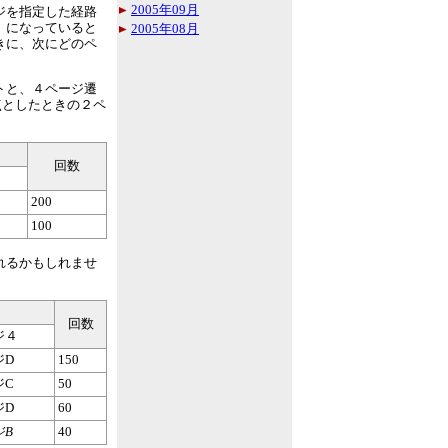
2005年09月
ジを指定した経路
」になっていると
2005年08月
きに、次にどのペ
トと、４ページ遷
点としたときの２ペ
回数
200
100
れるかもしれませ
回数
ジ４
ジD
150
ジC
50
ジD
60
ジB
40