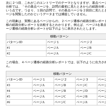
次に２つ目、これがこのエントリーでのテーマとなりますが、基点ペー
分析では、「その基点ページを、訪問の最初に見たときからの経路分析
いう点です。つまり、１回の訪問で、その基点ページを２回目に見たと
ージを閲覧したのかというデータまでは捕捉していません。
この現象は、実際にあるページからの、２ページ遷移の経路分析レポー
移の経路分析レポートを比較するとわかります。例えば、ページAを基
ージ遷移の経路分析レポートが以下のように表示されたとします。
移動パターン
パターンID
ページ１
ページ２
#1
ページA
ページB
#2
ページA
ページC
この場合、４ページ遷移の経路分析レポートでは、以下のように出力さ
ん。
移動パターン
パターンID
ページ１
ページ２
ページ３
ペー
#3
ページA
ページB
ページC
ペー
#4
ページA
ページB
ページD
ペー
#5
ページA
ページC
ページB
ペー
#6
ページA
ページC
ページA
ペー