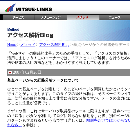
Home
>
メソッド
>
アクセス解析Blog
>
基点ページからの経路分析データ
「Webサイトの継続的改善」のための手段として、「アクセスログ解析
活用しましょう！このコーナーでは、「アクセスログ解析」を行うため
法や結果の活用方法などを、わかりやすく説明していきます。
2007年02月26日
基点ページからの経路分析データについて
ひとつの基点ページを指定して、次にどのページを閲覧したかというタ
行うことがよくあります。このタイプの経路分析は、そのページのレイ
点、訪問者の目的を知る上で非常に有効な分析ですが、データの出力に
ることに注意が必要です。
まず１つ目、これはサーバログ取得型のツールに限りますが、基点ペー
の「戻る」ボタンを利用してログに残らない移動をした後、別のページ
パターンも含まれるという点です（詳しくは、
離脱率だけではわからな
れなさ」
を参照）。